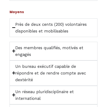
Moyens
Topics
Près de deux cents (200) volontaires
Business
Engineering
Growth
Platform
disponibles et mobilisables
When
Des membres qualifiés, motivés et
Sunday to Wednesday
engagés
December 23 to 26, 2022
Un bureau exécutif capable de
répondre et de rendre compte avec
Where
dextérité
467 Davidson ave
Un réseau pluridisciplinaire et
Los Angeles CA 95716
international
Get directions