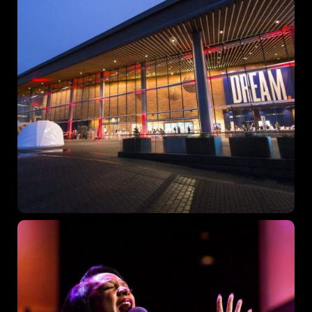
Topics
Business
Engineering
Growth
Platform
When
Sunday to Wednesday
December 23 to 26, 2022
Where
467 Davidson ave