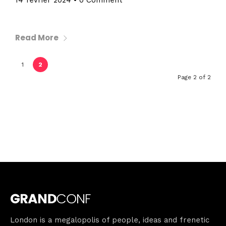
14 février 2024
•
0 Comment
Read More
1
2
Page 2 of 2
Home
Schedules
Speakers
London is a megalopolis of people, ideas and frenetic