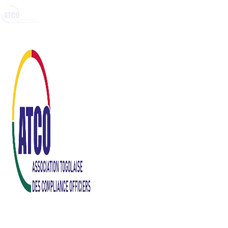
Accueil
ATCO
Evenements
ATCO à l’interna
Ressources
Contact