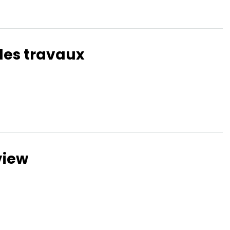
Get directions
des travaux
view