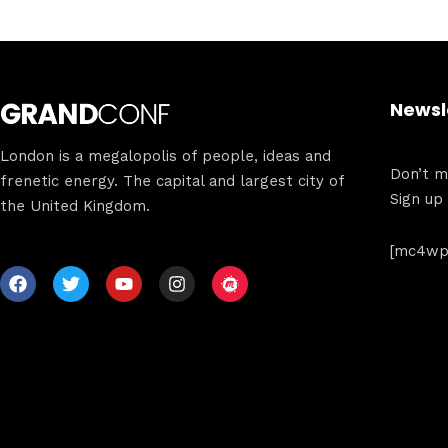
Newsl
London is a megalopolis of people, ideas and
Don’t mi
frenetic energy. The capital and largest city of
Sign up
the United Kingdom.
[mc4wp_