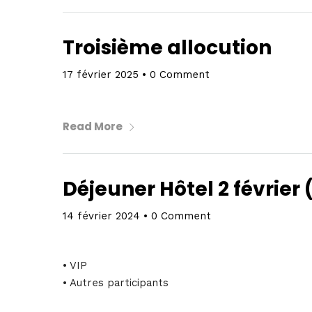
Troisième allocution
Home
17 février 2025
•
0 Comment
Schedu
Read More
Déjeuner Hôtel 2 février 
Speake
14 février 2024
•
0 Comment
• VIP
About
• Autres participants