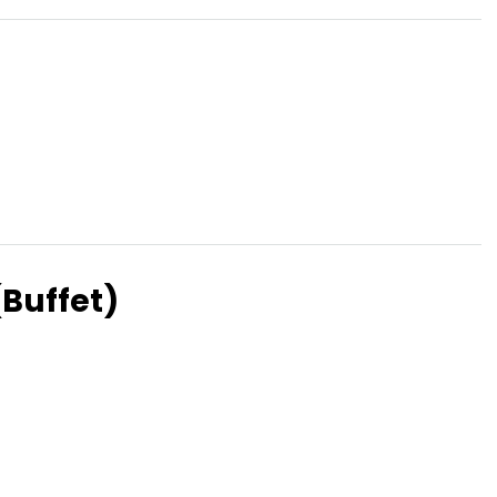
Topics
Business
Engineering
les
When
Sunday to Wednesda
(Buffet)
December 23 to 26, 2
rs
Where
467 Davidson ave
Los Angeles CA 95716