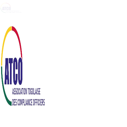
Accueil
ATCO
Evenements
ATCO à l’interna
Contact