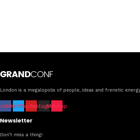
London is a megalopolis of people, ideas and frenetic energy
cebook
Twitter
Youtube
Instagram
Meetup
Newsletter
Don’t miss a thing!